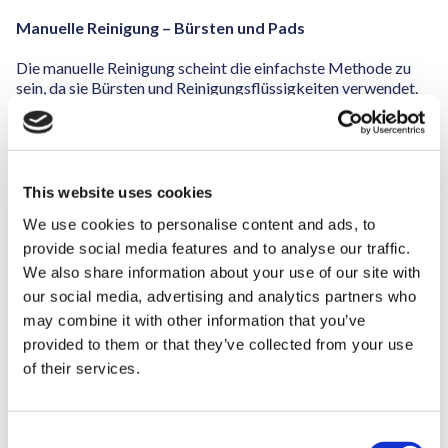
Manuelle Reinigung – Bürsten und Pads
Die manuelle Reinigung scheint die einfachste Methode zu
sein, da sie Bürsten und Reinigungsflüssigkeiten verwendet.
Kurzfristig ist sie kostengünstig, erfordert jedoch
Arbeitsaufwand, Präzision und Sorgfalt, um Schäden an den
empfindlichen Aniloxzellen zu vermeiden.
Vorteile:
This website uses cookies
We use cookies to personalise content and ads, to
Geringe Kosten:
Wenig Ausrüstung erforderlich,
daher eine budgetfreundliche Option.
provide social media features and to analyse our traffic.
Sofortige Verfügbarkeit:
Kein Warten auf
We also share information about your use of our site with
Reinigungsgeräte notwendig.
our social media, advertising and analytics partners who
may combine it with other information that you’ve
provided to them or that they’ve collected from your use
Nachteile:
of their services.
Manuelle Handhabung:
Unsachgemäße Techniken
können die Oberfläche der Walze beschädigen. Die
Reinigungsqualität hängt von den Fähigkeiten und der
C
Sorgfalt des Bedieners ab.