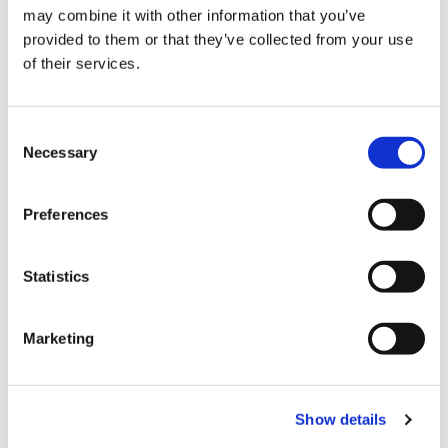
may combine it with other information that you’ve
provided to them or that they’ve collected from your use
of their services.
E-Mail
*
C
Necessary
o
n
Unternehmensname
*
s
Preferences
e
n
t
Statistics
Land/Region
*
S
e
Marketing
l
e
Flexo Wash benötigt die Kontaktinformationen, die Sie uns
c
zur Verfügung stellen, um Sie bezüglich unserer Produkte und
Show details
t
Dienstleistungen zu kontaktieren. Sie können sich jederzeit
i