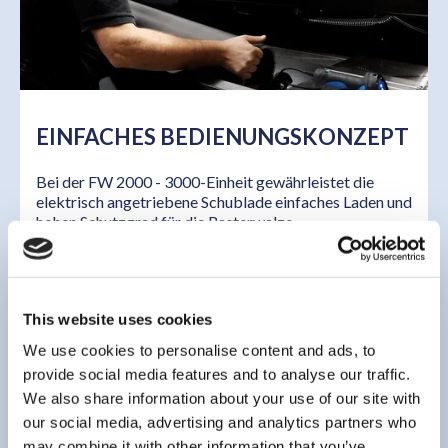
EINFACHES BEDIENUNGSKONZEPT
Bei der FW 2000 - 3000-Einheit gewährleistet die
elektrisch angetriebene Schublade einfaches Laden und
hohen Schutzgrad für die Rasterwalze.
Dasselbe Konzept wurde auf die FW 850-Baureihe
übertragen, bei der das Einschubgestell eine sichere
und einfache Handhabung beim Be- und
This website uses cookies
Entladen
gewährleistet
.
We use cookies to personalise content and ads, to
provide social media features and to analyse our traffic.
We also share information about your use of our site with
our social media, advertising and analytics partners who
may combine it with other information that you’ve