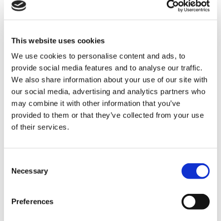
Lösemittel-Farben
This website uses cookies
UV/Lösemittel-Farben
We use cookies to personalise content and ads, to
provide social media features and to analyse our traffic.
We also share information about your use of our site with
our social media, advertising and analytics partners who
Flüssigkeiten für die manuelle
may combine it with other information that you’ve
Reinigung
provided to them or that they’ve collected from your use
of their services.
UV Farben
C
Necessary
o
n
Lösemittel-Farben
s
Preferences
e
n