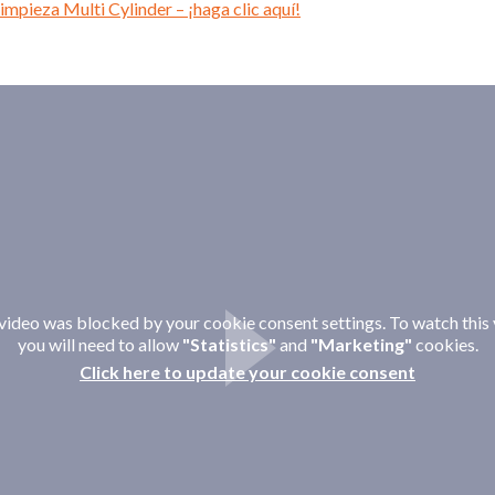
impieza Multi Cylinder – ¡haga clic aquí!
video was blocked by your cookie consent settings. To watch this
you will need to allow
"Statistics"
and
"Marketing"
cookies.
Click here to update your cookie consent