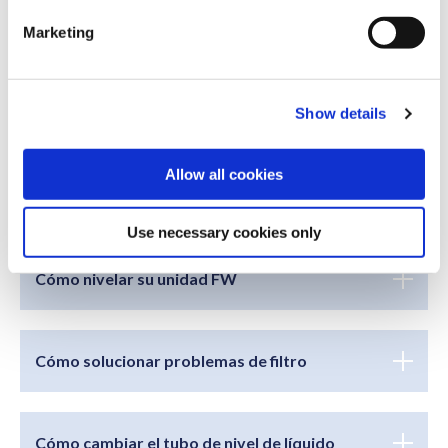
Cómo ajustar la pulverización de líquido
e
Marketing
l
e
c
Cómo ajustar el agua de enjuague a alta
Show details
presión
t
i
o
Allow all cookies
n
Cómo cambiar la manguera de alta presión
Use necessary cookies only
Cómo nivelar su unidad FW
Cómo solucionar problemas de filtro
Cómo cambiar el tubo de nivel de líquido