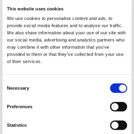
Cómo instalar la Unidad de Recirculación
This website uses cookies
We use cookies to personalise content and ads, to
Anilox Cleaners:
provide social media features and to analyse our traffic.
We also share information about your use of our site with
Resolución de problemas
our social media, advertising and analytics partners who
may combine it with other information that you’ve
provided to them or that they’ve collected from your use
Cómo cambiar y ajustar el aire y una boquilla
of their services.
de alta presión
C
Cómo cambiar ventanas
Necessary
o
n
s
Preferences
e
Cómo cambiar los ingredientes de la receta
n
t
Statistics
S