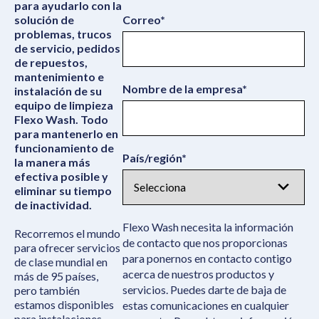
para ayudarlo con la
solución de
Correo
*
problemas, trucos
de servicio, pedidos
de repuestos,
mantenimiento e
Nombre de la empresa
*
instalación de su
equipo de limpieza
Flexo Wash. Todo
para mantenerlo en
funcionamiento de
País/región
*
la manera más
efectiva posible y
eliminar su tiempo
de inactividad.
Flexo Wash necesita la información
Recorremos el mundo
de contacto que nos proporcionas
para ofrecer servicios
para ponernos en contacto contigo
de clase mundial en
acerca de nuestros productos y
más de 95 países,
servicios. Puedes darte de baja de
pero también
estamos disponibles
estas comunicaciones en cualquier
para instalaciones