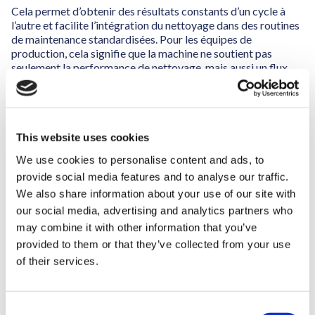
Cela permet d’obtenir des résultats constants d’un cycle à
l’autre et facilite l’intégration du nettoyage dans des routines
de maintenance standardisées. Pour les équipes de
production, cela signifie que la machine ne soutient pas
seulement la performance de nettoyage, mais aussi un flux
opérationnel plus prévisible.
Comment le FW Laser 2000
This website uses cookies
contribue-t-il à la fiabilité des
We use cookies to personalise content and ads, to
opérations industrielles ?
provide social media features and to analyse our traffic.
We also share information about your use of our site with
Les systèmes de nettoyage laser industriels doivent
our social media, advertising and analytics partners who
fonctionner de manière fiable dans des conditions de
may combine it with other information that you’ve
production réelles. Le FW Laser 2000 a donc été conçu
comme une solution industrielle mettant l’accent sur la
provided to them or that they’ve collected from your use
stabilité du process, la répétabilité et la fiabilité à long terme.
of their services.
Dans cette optique, le système est équipé d’une protection
électrique active (UPS) qui garantit un fonctionnement stable
C
et protège le système laser contre les surtensions et les pics