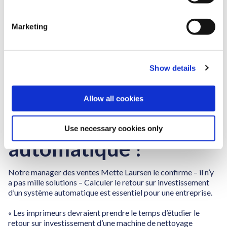
Avec les produits de nettoyage eco-responsables de Flexo
S
Wash, les clichés ressortent propres et secs quels que soient
e
Marketing
les types d’encre, en quelques minutes.
l
e
Les machines sont faites d’un acier inoxydable ainsi que
c
d’autres matériaux très résistants qui assurent une longue
durée de vie avec peu de maintenance.
Show details
t
i
Quels bénéfices avec
o
Allow all cookies
n
une machine de
nettoyage
Use necessary cookies only
automatique ?
Notre manager des ventes Mette Laursen le confirme – il n’y
a pas mille solutions – Calculer le retour sur investissement
d’un système automatique est essentiel pour une entreprise.
« Les imprimeurs devraient prendre le temps d’étudier le
retour sur investissement d’une machine de nettoyage