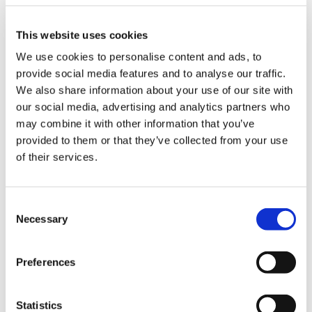
Qualité de nettoyage irrégulière
Risque d’endommager les clichés
This website uses cookies
Perte de temps ; nettoyage long
Temps d’arrêt machine plus important
We use cookies to personalise content and ads, to
provide social media features and to analyse our traffic.
We also share information about your use of our site with
Nous vous proposons une
our social media, advertising and analytics partners who
solution complète
may combine it with other information that you’ve
provided to them or that they’ve collected from your use
Pour le nettoyage des clichés, nous vous recommandons
of their services.
fortement processus de nettoyage automatique. En effet,
avec une machine automatisée, vous évitez les clichés
endommagés à cause d’une pression incorrecte durant leur
C
lavage.
Necessary
o
L’automatisation est éco-responsable et consiste en trois
n
processus de nettoyage, nettoyer, rincer et sécher. Après
s
Preferences
l’impression, les clichés sont placés sur le tapis roulant, qui les
e
amène automatiquement dans la machine et plus aucune
n
manutention n’est nécessaire.
t
Statistics