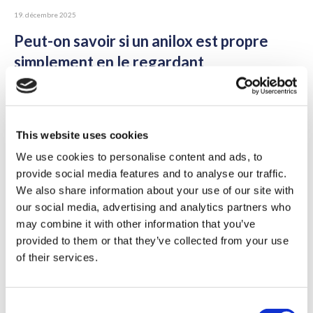
19. décembre 2025
Peut-on savoir si un anilox est propre
simplement en le regardant
En impression flexographique, un anilox propre est essentiel
pour garantir une qualité d’impression...
This website uses cookies
We use cookies to personalise content and ads, to
provide social media features and to analyse our traffic.
We also share information about your use of our site with
our social media, advertising and analytics partners who
27. novembre 2025
may combine it with other information that you’ve
Comment optimiser l'entretien de vos
provided to them or that they’ve collected from your use
anilox
of their services.
C